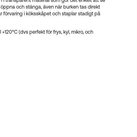
i transparent material som gör det enkelt att se
t öppna och stänga, även när burken tas direkt
tar förvaring i köksskåpet och staplar stadigt på
+120°C (dvs perfekt för frys, kyl, mikro, och