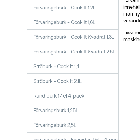
Förvari
innehål
Förvaringsburk - Cook It 1,2L
ifrån f
varand
Förvaringsburk - Cook It 1,6L
Livsmed
Förvaringsburk - Cook It Kvadrat 1,6L
maskind
Förvaringsburk - Cook It Kvadrat 2,5L
Ströburk - Cook It 1,4L
Ströburk - Cook It 2,1L
Rund burk 17 cl 4-pack
Förvaringsburk 1,25L
Förvaringsburk 2,5L
Förvaringsburk - Everyday 9cl - 4-pack