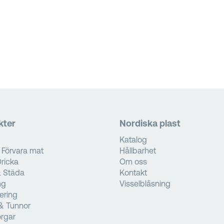
kter
Nordiska plast
Katalog
 Förvara mat
Hållbarhet
ricka
Om oss
& Städa
Kontakt
ng
Visselblåsning
tering
& Tunnor
rgar