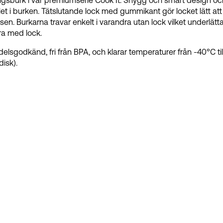
ngsburk i vår premiumserie Cook It. Snygg och smart design och 
let i burken. Tätslutande lock med gummikant gör locket lätt at
rysen. Burkarna travar enkelt i varandra utan lock vilket underlät
ra med lock.
elsgodkänd, fri från BPA, och klarar temperaturer från -40°C till 
isk).