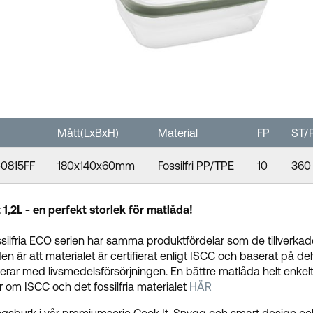
Mått(LxBxH)
Material
FP
ST/P
-0815FF
180x140x60mm
Fossilfri PP/TPE
10
360
 1,2L - en perfekt storlek för matlåda!
silfria ECO serien har samma produktfördelar som de tillverkade 
den är att materialet är certifierat enligt ISCC och baserat på d
erar med livsmedelsförsörjningen. En bättre matlåda helt enkel
 om ISCC och det fossilfria materialet
HÄR