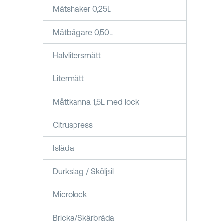
Mätshaker 0,25L
Mätbägare 0,50L
Halvlitersmått
Litermått
Måttkanna 1,5L med lock
Citruspress
Islåda
Durkslag / Sköljsil
Microlock
Bricka/Skärbräda