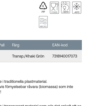
all
Färg
EAN-kod
Transp./Khaki Grön
7318140017073
i traditionella plastmaterial.
elvis förnyelsebar råvara (biomassa) som inte
t!