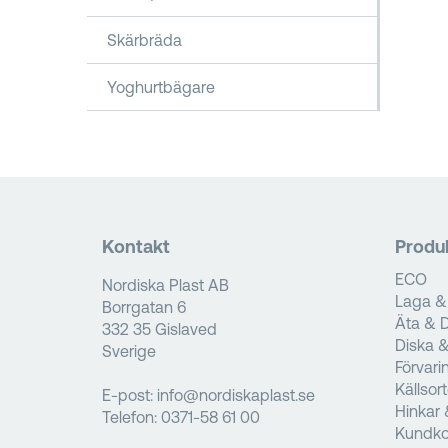
Skärbräda
Yoghurtbägare
Kontakt
Produ
ECO
Nordiska Plast AB
Laga &
Borrgatan 6
Äta & D
332 35 Gislaved
Diska 
Sverige
Förvari
Källsor
E-post:
info@nordiskaplast.se
Hinkar 
Telefon:
0371-58 61 00
Kundko