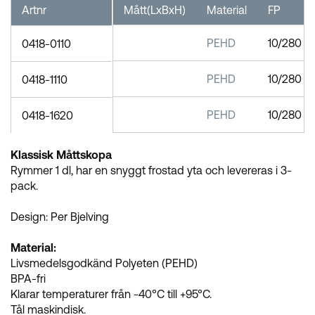
Artnr
Mått(LxBxH)
Material
FP
PEHD
10/280
0418-0110
PEHD
10/280
0418-1110
PEHD
10/280
0418-1620
Klassisk Måttskopa
Rymmer 1 dl, har en snyggt frostad yta och levereras i 3-
pack.
Design: Per Bjelving
Material:
Livsmedelsgodkänd Polyeten (PEHD)
BPA-fri
Klarar temperaturer från -40°C till +95°C.
Tål maskindisk.