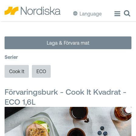
Language
ECO
Laga & Förvara mat
Laga & Förvara mat
Serier
Äta & Dricka
Cook It
ECO
Diska & Städa
Förvaringsburk - Cook It Kvadrat -
Förvaring
ECO 1,6L
Källsortering
Hinkar & Tunnor