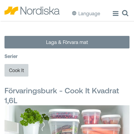
Language
ECO
Laga & Förvara mat
Laga & Förvara mat
Serier
Äta & Dricka
Cook It
Diska & Städa
Förvaringsburk - Cook It Kvadrat
Förvaring
1,6L
Källsortering
Hinkar & Tunnor