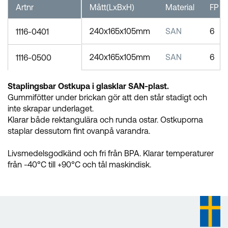
Artnr
Mått(LxBxH)
Material
FP
240x165x105mm
SAN
6
1116-0401
240x165x105mm
SAN
6
1116-0500
Staplingsbar Ostkupa i glasklar SAN-plast.
Gummifötter under brickan gör att den står stadigt och
inte skrapar underlaget.
Klarar både rektangulära och runda ostar. Ostkuporna
staplar dessutom fint ovanpå varandra.
Livsmedelsgodkänd och fri från BPA. Klarar temperaturer
från -40°C till +90°C och tål maskindisk.