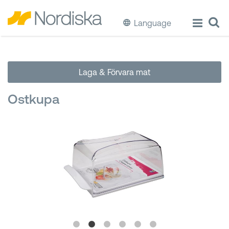
Language
ECO
Laga & Förvara mat
Laga & Förvara mat
Ostkupa
Äta & Dricka
Diska & Städa
Förvaring
Källsortering
Hinkar & Tunnor