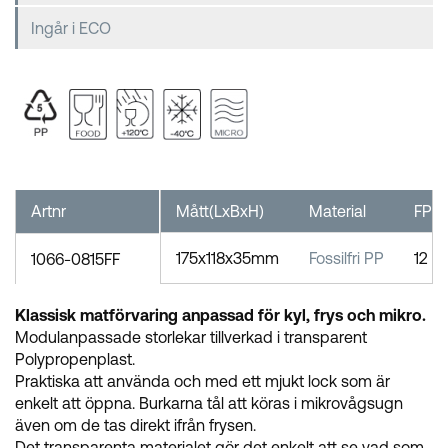
Ingår i ECO
Artnr
Mått(LxBxH)
Material
FP
175x118x35mm
Fossilfri PP
12
1066-0815FF
Klassisk matförvaring anpassad för kyl, frys och mikro.
Modulanpassade storlekar tillverkad i transparent
Polypropenplast.
Praktiska att använda och med ett mjukt lock som är
enkelt att öppna. Burkarna tål att köras i mikrovågsugn
även om de tas direkt ifrån frysen.
Det transparenta materialet gör det enkelt att se vad som