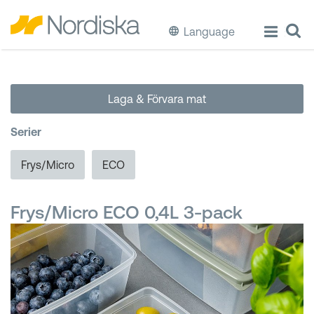
Language
ECO
Laga & Förvara mat
Laga & Förvara mat
Serier
Äta & Dricka
Frys/Micro
ECO
Diska & Städa
Frys/Micro ECO 0,4L 3-pack
Förvaring
Källsortering
Hinkar & Tunnor