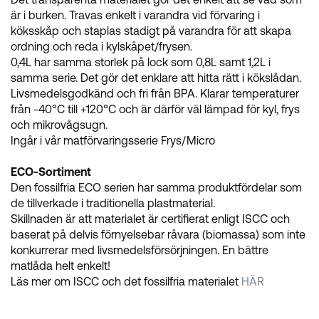
är i burken. Travas enkelt i varandra vid förvaring i
köksskåp och staplas stadigt på varandra för att skapa
ordning och reda i kylskåpet/frysen.
0,4L har samma storlek på lock som 0,8L samt 1,2L i
samma serie. Det gör det enklare att hitta rätt i kökslådan.
Livsmedelsgodkänd och fri från BPA. Klarar temperaturer
från -40°C till +120°C och är därför väl lämpad för kyl, frys
och mikrovågsugn.
Ingår i vår matförvaringsserie Frys/Micro
ECO-Sortiment
Den fossilfria ECO serien har samma produktfördelar som
de tillverkade i traditionella plastmaterial.
Skillnaden är att materialet är certifierat enligt ISCC och
baserat på delvis förnyelsebar råvara (biomassa) som inte
konkurrerar med livsmedelsförsörjningen. En bättre
matlåda helt enkelt!
Läs mer om ISCC och det fossilfria materialet
HÄR