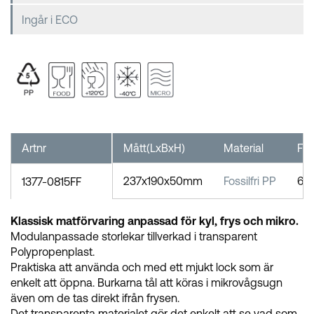
Ingår i ECO
Artnr
Mått(LxBxH)
Material
FP
237x190x50mm
Fossilfri PP
6
1377-0815FF
Klassisk matförvaring anpassad för kyl, frys och mikro.
Modulanpassade storlekar tillverkad i transparent
Polypropenplast.
Praktiska att använda och med ett mjukt lock som är
enkelt att öppna. Burkarna tål att köras i mikrovågsugn
även om de tas direkt ifrån frysen.
Det transparenta materialet gör det enkelt att se vad som