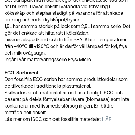
är i burken. Travas enkelt i varandra vid förvaring i
köksskåp och staplas stadigt på varandra för att skapa
ordning och reda i kylskåpet/frysen.
1,5L har samma storlek på lock som 2,5L i samma serie. Det
gör det enklare att hitta rätt i kökslådan.
Livsmedelsgodkänd och fri från BPA. Klarar temperaturer
från -40°C till +120°C och är därför väl lämpad för kyl, frys
och mikrovågsugn.
Ingår i vår matförvaringsserie Frys/Micro
ECO-Sortiment
Den fossilfria ECO serien har samma produktfördelar som
de tillverkade i traditionella plastmaterial.
Skillnaden är att materialet är certifierat enligt ISCC och
baserat på delvis förnyelsebar råvara (biomassa) som inte
konkurrerar med livsmedelsförsörjningen. En bättre
matlåda helt enkelt!
Läs mer om ISCC och det fossilfria materialet
HÄR