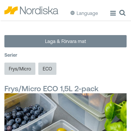
Language
ECO
Laga & Förvara mat
Laga & Förvara mat
Serier
Äta & Dricka
Frys/Micro
ECO
Diska & Städa
Frys/Micro ECO 1,5L 2-pack
Förvaring
Källsortering
Hinkar & Tunnor