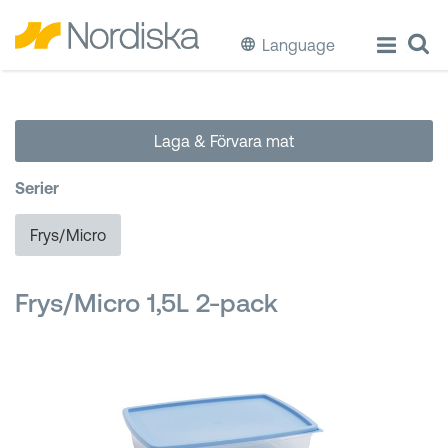
Language
ECO
Laga & Förvara mat
Laga & Förvara mat
Serier
Äta & Dricka
Frys/Micro
Diska & Städa
Frys/Micro 1,5L 2-pack
Förvaring
Källsortering
Hinkar & Tunnor