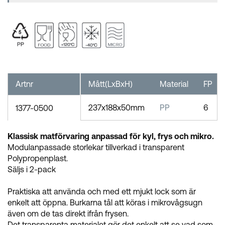
Artnr
Mått(LxBxH)
Material
FP
237x188x50mm
PP
6
1377-0500
Klassisk matförvaring anpassad för kyl, frys och mikro.
Modulanpassade storlekar tillverkad i transparent
Polypropenplast.
Säljs i 2-pack
Praktiska att använda och med ett mjukt lock som är
enkelt att öppna. Burkarna tål att köras i mikrovågsugn
även om de tas direkt ifrån frysen.
Det transparenta materialet gör det enkelt att se vad som