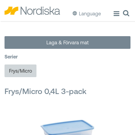
Language
ECO
Laga & Förvara mat
Laga & Förvara mat
Serier
Äta & Dricka
Frys/Micro
Diska & Städa
Frys/Micro 0,4L 3-pack
Förvaring
Källsortering
Hinkar & Tunnor