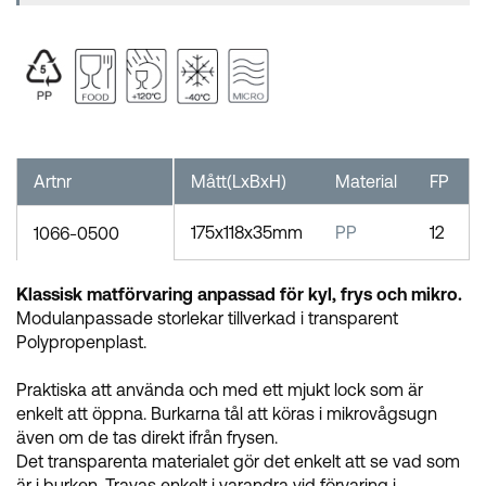
Artnr
Mått(LxBxH)
Material
FP
175x118x35mm
PP
12
1066-0500
Klassisk matförvaring anpassad för kyl, frys och mikro.
Modulanpassade storlekar tillverkad i transparent
Polypropenplast.
Praktiska att använda och med ett mjukt lock som är
enkelt att öppna. Burkarna tål att köras i mikrovågsugn
även om de tas direkt ifrån frysen.
Det transparenta materialet gör det enkelt att se vad som
är i burken. Travas enkelt i varandra vid förvaring i