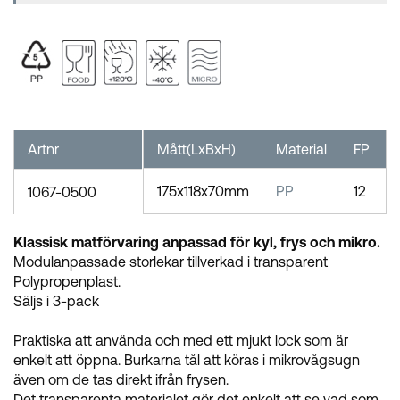
Artnr
Mått(LxBxH)
Material
FP
175x118x70mm
PP
12
1067-0500
Klassisk matförvaring anpassad för kyl, frys och mikro.
Modulanpassade storlekar tillverkad i transparent
Polypropenplast.
Säljs i 3-pack
Praktiska att använda och med ett mjukt lock som är
enkelt att öppna. Burkarna tål att köras i mikrovågsugn
även om de tas direkt ifrån frysen.
Det transparenta materialet gör det enkelt att se vad som