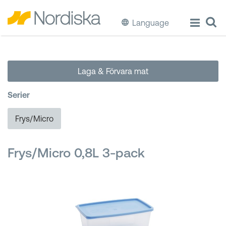
Language
ECO
Laga & Förvara mat
Laga & Förvara mat
Serier
Äta & Dricka
Frys/Micro
Diska & Städa
Frys/Micro 0,8L 3-pack
Förvaring
Källsortering
Hinkar & Tunnor