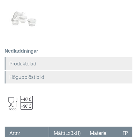
Kundkorgar
Nedladdningar
Produktblad
Högupplöst bild
Artnr
Mått(LxBxH)
Material
FP