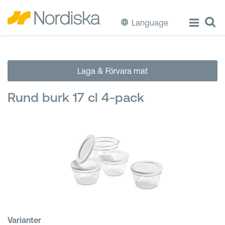
Language
ECO
Laga & Förvara mat
Laga & Förvara mat
Rund burk 17 cl 4-pack
Äta & Dricka
Diska & Städa
Förvaring
Källsortering
Hinkar & Tunnor
Varianter