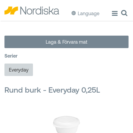
Language
ECO
Laga & Förvara mat
Laga & Förvara mat
Serier
Äta & Dricka
Everyday
Diska & Städa
Rund burk - Everyday 0,25L
Förvaring
Källsortering
Hinkar & Tunnor