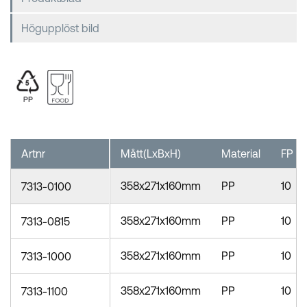
Högupplöst bild
Artnr
Mått(LxBxH)
Material
FP
358x271x160mm
PP
10
7313-0100
358x271x160mm
PP
10
7313-0815
358x271x160mm
PP
10
7313-1000
358x271x160mm
PP
10
7313-1100