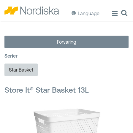
Language
ECO
Förvaring
Laga & Förvara mat
Serier
Äta & Dricka
Star Basket
Diska & Städa
Store It® Star Basket 13L
Förvaring
Källsortering
Hinkar & Tunnor