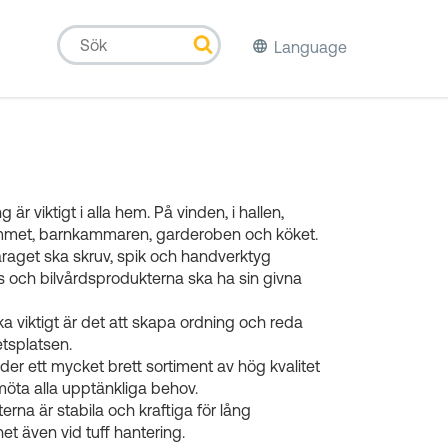
Language
g är viktigt i alla hem. På vinden, i hallen,
met, barnkammaren, garderoben och köket.
araget ska skruv, spik och handverktyg
s och bilvårdsprodukterna ska ha sin givna
ika viktigt är det att skapa ordning och reda
tsplatsen.
uder ett mycket brett sortiment av hög kvalitet
 möta alla upptänkliga behov.
erna är stabila och kraftiga för lång
het även vid tuff hantering.