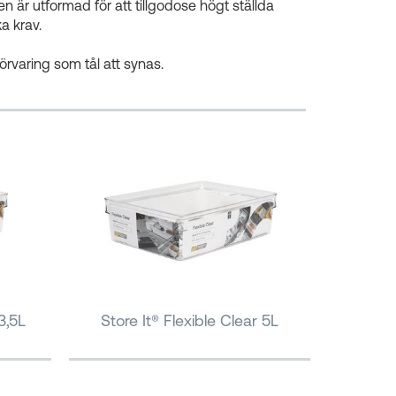
n är utformad för att tillgodose högt ställda
ka krav.
förvaring som tål att synas.
3,5L
Store It® Flexible Clear 5L