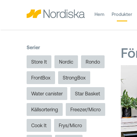
Hem
Produkter
Serier
Fö
Store It
Nordic
Rondo
FrontBox
StrongBox
Water canister
Star Basket
Källsortering
Freezer/Micro
Cook It
Frys/Micro