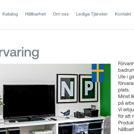
Katalog
Hållbarhet
Om oss
Lediga Tjänster
Kontakt
rvaring
Förvarin
badrum
Ute i g
förvara
plats.
Minst l
på arbe
Vi erbj
för att
Produkt
hållbar