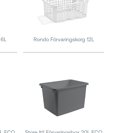
 6L
Rondo Förvaringskorg 12L
10L ECO
Store It® Förvaringsbox 20L ECO