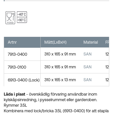
Artnr
Mått(LxBxH)
Material
FP
310 x 165 x 91 mm
SAN
12
7913-0400
310 x 165 x 91 mm
SAN
12
7913-0100
310 x 165 x 13 mm
SAN
12/
6913-0400 (Lock)
Låda i plast
- överskådlig förvaring användbar inom
kylskåpsinredning, i pysselrummet eller garderoben.
Rymmer 3.5L
Kombinera med lock/bricka 3.5L (6913-0400) för att stapla