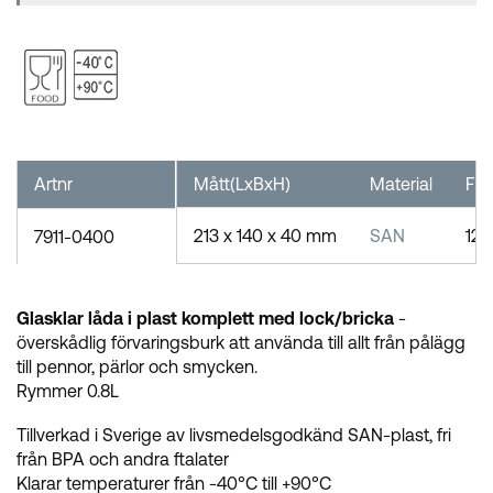
Artnr
Mått(LxBxH)
Material
FP
213 x 140 x 40 mm
SAN
12
7911-0400
Glasklar låda i plast komplett med lock/bricka
-
överskådlig förvaringsburk att använda till allt från pålägg
till pennor, pärlor och smycken.
Rymmer 0.8L
Tillverkad i Sverige av livsmedelsgodkänd SAN-plast, fri
från BPA och andra ftalater
Klarar temperaturer från -40°C till +90°C