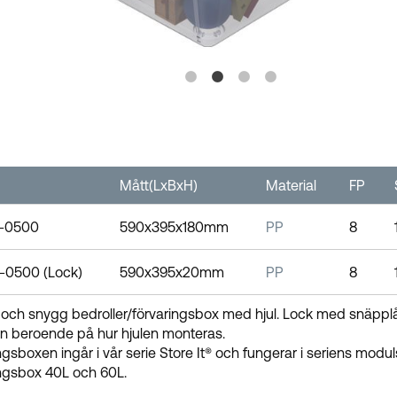
Mått(LxBxH)
Material
FP
-0500
590x395x180mm
PP
8
-0500 (Lock)
590x395x20mm
PP
8
och snygg bedroller/förvaringsbox med hjul. Lock med snäpplå
n beroende på hur hjulen monteras.
ngsboxen ingår i vår serie Store It® och fungerar i seriens mod
ngsbox 40L och 60L.