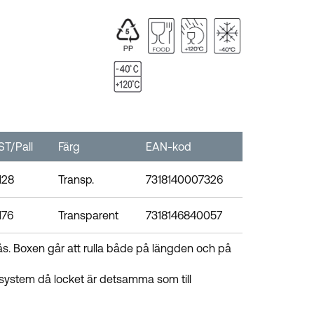
ST/Pall
Färg
EAN-kod
128
Transp.
7318140007326
176
Transparent
7318146840057
s. Boxen går att rulla både på längden och på
ulsystem då locket är detsamma som till