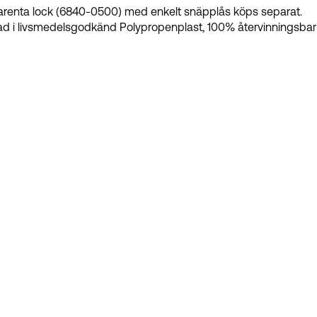
renta lock (6840-0500) med enkelt snäpplås köps separat.
kad i livsmedelsgodkänd Polypropenplast, 100% återvinningsbar o