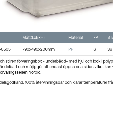
Mått(LxBxH)
Material
FP
ST/
-0505
790x490x200mm
PP
6
36
och stilren förvaringsbox - underbädd- med hjul och lock i poly
är delbart och möjliggör att endast öppna ena sidan vilket kan 
 förvaringsserien Nordic.
elsgodkänd, 100% återvinningsbar och klarar temperaturer från 