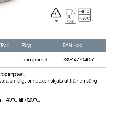
Pall
Färg
EAN-kod
Transparent
7318147704051
propenplast.
vara smidigt om boxen skjuts ut från en säng.
-40°C till +120°C.