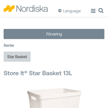
Language
ECO
Förvaring
Laga & Förvara mat
Serier
Äta & Dricka
Star Basket
Diska & Städa
Store It® Star Basket 13L
Förvaring
Källsortering
Hinkar & Tunnor