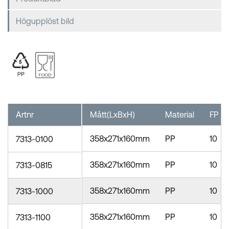
Högupplöst bild
Artnr
Mått(LxBxH)
Material
FP
358x271x160mm
PP
10
7313-0100
358x271x160mm
PP
10
7313-0815
358x271x160mm
PP
10
7313-1000
358x271x160mm
PP
10
7313-1100