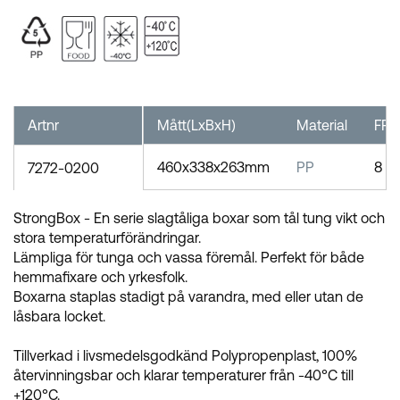
Artnr
Mått(LxBxH)
Material
FP
460x338x263mm
PP
8
7272-0200
StrongBox - En serie slagtåliga boxar som tål tung vikt och
stora temperaturförändringar.
Lämpliga för tunga och vassa föremål. Perfekt för både
hemmafixare och yrkesfolk.
Boxarna staplas stadigt på varandra, med eller utan de
låsbara locket.
Tillverkad i livsmedelsgodkänd Polypropenplast, 100%
återvinningsbar och klarar temperaturer från -40°C till
+120°C.