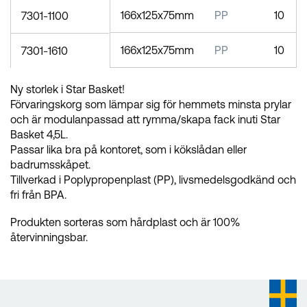
166x125x75mm
PP
10
7301-1100
166x125x75mm
PP
10
7301-1610
Ny storlek i Star Basket!
Förvaringskorg som lämpar sig för hemmets minsta prylar
och är modulanpassad att rymma/skapa fack inuti Star
Basket 4,5L.
Passar lika bra på kontoret, som i kökslådan eller
badrumsskåpet.
Tillverkad i Poplypropenplast (PP), livsmedelsgodkänd och
fri från BPA.
Produkten sorteras som hårdplast och är 100%
återvinningsbar.