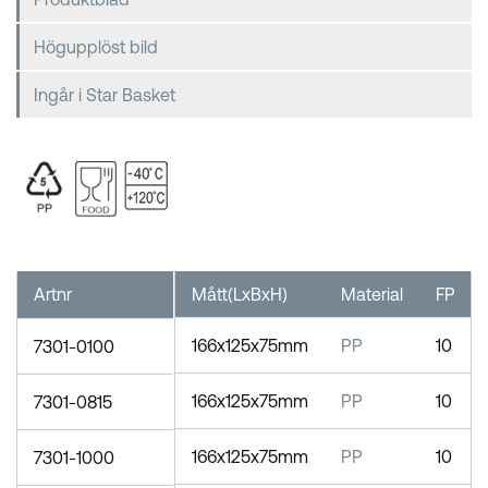
Högupplöst bild
Ingår i Star Basket
Artnr
Mått(LxBxH)
Material
FP
166x125x75mm
PP
10
7301-0100
166x125x75mm
PP
10
7301-0815
166x125x75mm
PP
10
7301-1000