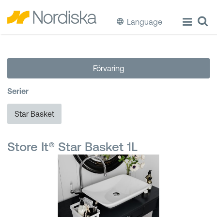
Language
ECO
Förvaring
Laga & Förvara mat
Serier
Äta & Dricka
Star Basket
Diska & Städa
Store It® Star Basket 1L
Förvaring
Källsortering
Hinkar & Tunnor