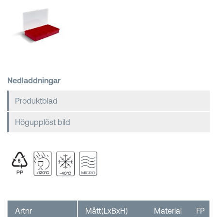
Kundkorgar
Nedladdningar
Produktblad
Högupplöst bild
Artnr
Mått(LxBxH)
Material
FP