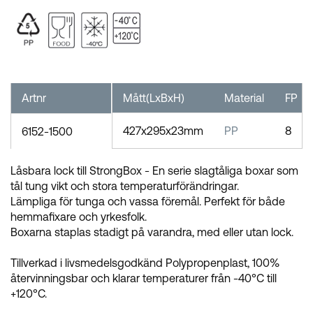
Artnr
Mått(LxBxH)
Material
FP
427x295x23mm
PP
8
6152-1500
Låsbara lock till StrongBox - En serie slagtåliga boxar som
tål tung vikt och stora temperaturförändringar.
Lämpliga för tunga och vassa föremål. Perfekt för både
hemmafixare och yrkesfolk.
Boxarna staplas stadigt på varandra, med eller utan lock.
Tillverkad i livsmedelsgodkänd Polypropenplast, 100%
återvinningsbar och klarar temperaturer från -40°C till
+120°C.