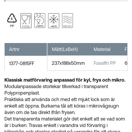
Artnr
Mått(LxBxH)
Material
FP
237x188x50mm
Fossilfri PP
6
1377-0815FF
Klassisk matförvaring anpassad för kyl, frys och mikro.
Modulanpassade storlekar tillverkad i transparent
Polypropenplast.
Praktiska att använda och med ett mjukt lock som är
enkelt att öppna. Burkarna tål att köras i mikrovågsugn
även om de tas direkt ifrån frysen.
Det transparenta materialet gör det enkelt att se vad som
är i burken. Travas enkelt i varandra vid förvaring i
köksskåp och staplas stadigt på varandra för att skapa