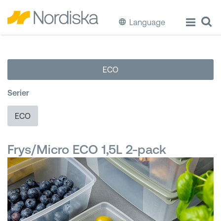
Language
ECO
ECO
Laga & Förvara mat
Serier
Äta & Dricka
ECO
Diska & Städa
Frys/Micro ECO 1,5L 2-pack
Förvaring
Källsortering
Hinkar & Tunnor