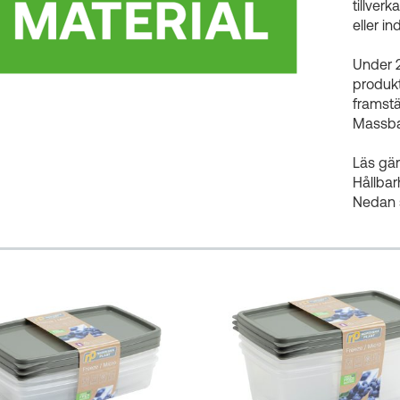
tillverk
eller in
Under 
produkt
framstä
Massbal
Läs gär
Hållba
Nedan 