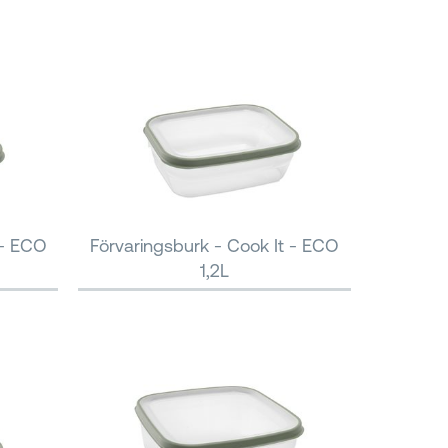
 - ECO
Förvaringsburk - Cook It - ECO
1,2L