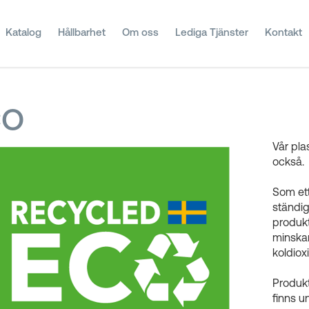
Katalog
Hållbarhet
Om oss
Lediga Tjänster
Kontakt
CO
Vår pla
också.
Som ett
ständig
produkt
minskar
koldiox
Produk
finns u