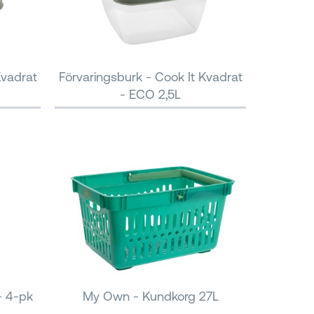
Kvadrat
Förvaringsburk - Cook It Kvadrat
- ECO 2,5L
- 4-pk
My Own - Kundkorg 27L