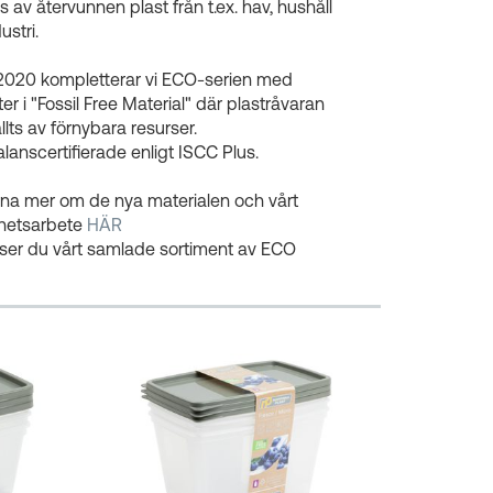
as av återvunnen plast från t.ex. hav, hushåll
dustri.
2020 kompletterar vi ECO-serien med
er i "Fossil Free Material" där plastråvaran
llts av förnybara resurser.
anscertifierade enligt ISCC Plus.
na mer om de nya materialen och vårt
rhetsarbete
HÄR
ser du vårt samlade sortiment av ECO