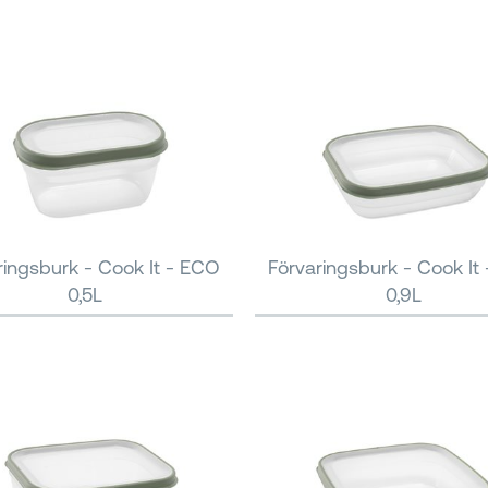
ringsburk - Cook It - ECO
Förvaringsburk - Cook It
0,5L
0,9L