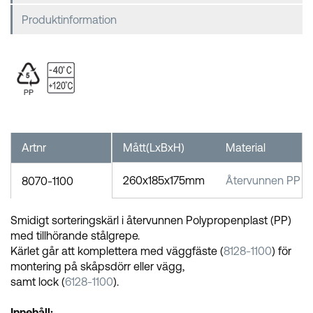
Produktinformation
Artnr
Mått(LxBxH)
Material
260x185x175mm
Återvunnen PP
8070-1100
Smidigt sorteringskärl i återvunnen Polypropenplast (PP)
med tillhörande stålgrepe.
Kärlet går att komplettera med väggfäste (
8128-1100
) för
montering på skåpsdörr eller vägg,
samt lock (
6128-1100
).
Innehåll: