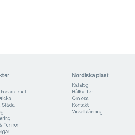
kter
Nordiska plast
Katalog
 Förvara mat
Hållbarhet
ricka
Om oss
& Städa
Kontakt
ng
Visselblåsning
tering
& Tunnor
rgar