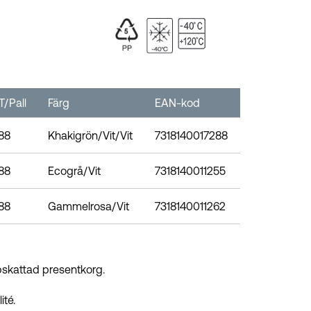
T/Pall
Färg
EAN-kod
88
Khakigrön/Vit/Vit
7318140017288
88
Ecogrå/Vit
7318140011255
88
Gammelrosa/Vit
7318140011262
ppskattad presentkorg.
ité.