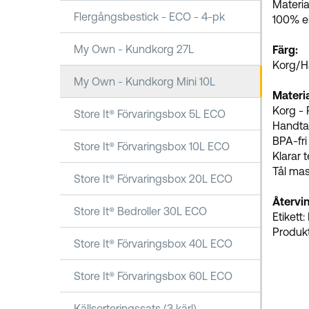
Material
Flergångsbestick - ECO - 4-pk
100% el
My Own - Kundkorg 27L
Färg:
Korg/H
My Own - Kundkorg Mini 10L
Materia
Korg - 
Store It® Förvaringsbox 5L ECO
Handta
BPA-fr
Store It® Förvaringsbox 10L ECO
Klarar 
Tål mas
Store It® Förvaringsbox 20L ECO
Återvin
Store It® Bedroller 30L ECO
Etikett:
Produkt
Store It® Förvaringsbox 40L ECO
Store It® Förvaringsbox 60L ECO
Källsorteringssats (3 kärl)