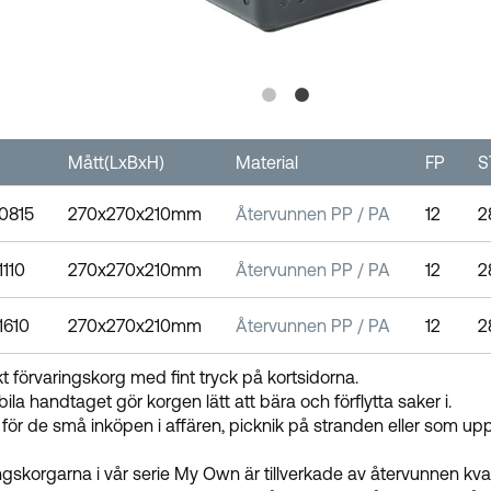
Mått(LxBxH)
Material
FP
S
0815
270x270x210mm
Återvunnen PP / PA
12
2
1110
270x270x210mm
Återvunnen PP / PA
12
2
1610
270x270x210mm
Återvunnen PP / PA
12
2
kt förvaringskorg med fint tryck på kortsidorna.
bila handtaget gör korgen lätt att bära och förflytta saker i.
 för de små inköpen i affären, picknik på stranden eller som u
ngskorgarna i vår serie My Own är tillverkade av återvunnen kval