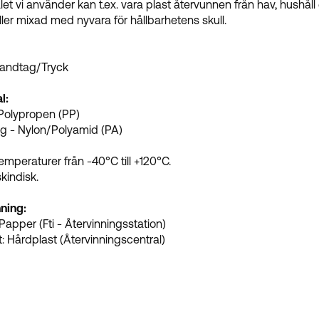
et vi använder kan t.ex. vara plast återvunnen från hav, hushåll el
ler mixad med nyvara för hållbarhetens skull.
andtag/Tryck
l:
Polypropen (PP)
g - Nylon/Polyamid (PA)
i
temperaturer från -40°C till +120°C.
kindisk.
ning:
 Papper (Fti - Återvinningsstation)
: Hårdplast (Återvinningscentral)