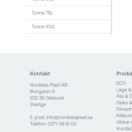
Tunna 75L
Tunna 100L
Kontakt
Produ
ECO
Nordiska Plast AB
Laga &
Borrgatan 6
Äta & D
332 35 Gislaved
Diska 
Sverige
Förvari
Källsor
E-post:
info@nordiskaplast.se
Hinkar 
Telefon:
0371-58 61 00
Kundko