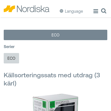
Language
ECO
ECO
Laga & Förvara mat
Serier
Äta & Dricka
ECO
Diska & Städa
Källsorteringssats med utdrag (3
Förvaring
kärl)
Källsortering
Hinkar & Tunnor