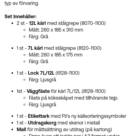
typ av förvaring
Set Innehåller:
2 st -
12L kärl
med stålgrepe (8070-1100)
Mått: 260 x 185 x 310 mm
Färg: Grå
1 st -
7L kärl
med stålgrepe (8120-1100)
Mått: 260 x 185 x 175 mm
Färg: Grå
1 st -
Lock 7L/12L
(6128-1100)
Färg: Ljusgrå
1st -
Väggfäste
för kärl 7L/12L (8128-1100)
Fästs på köksskåpet med tillhörande tejp.
Färg: Ljusgrå
1 st -
Etikettark
med Fti's ny källsorteringssymboler
1 st -
Utdragskorg
med skenor i metall
Mall
för måttsättning av utdrag (på kartong)
Finns även att ladda ner i A3 format under