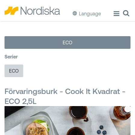
Language
ECO
ECO
Laga & Förvara mat
Serier
Äta & Dricka
ECO
Diska & Städa
Förvaringsburk - Cook It Kvadrat -
Förvaring
ECO 2,5L
Källsortering
Hinkar & Tunnor