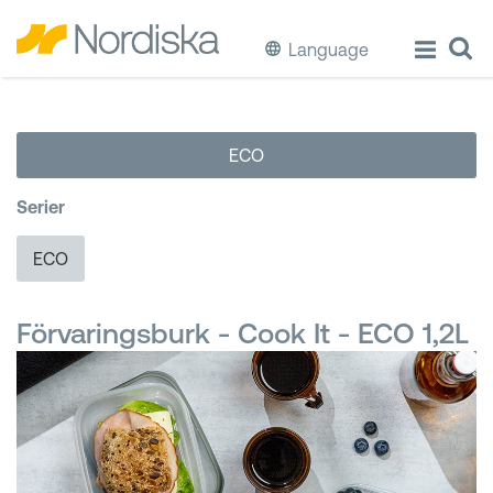
Language
ECO
ECO
Laga & Förvara mat
Serier
Äta & Dricka
ECO
Diska & Städa
Förvaringsburk - Cook It - ECO 1,2L
Förvaring
Källsortering
Hinkar & Tunnor