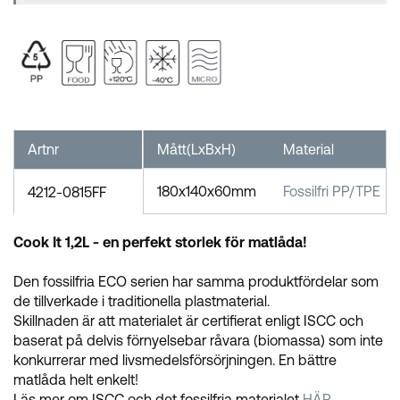
Artnr
Mått(LxBxH)
Material
180x140x60mm
Fossilfri PP/TPE
4212-0815FF
Cook It 1,2L - en perfekt storlek för matlåda!
Den fossilfria ECO serien har samma produktfördelar som
de tillverkade i traditionella plastmaterial.
Skillnaden är att materialet är certifierat enligt ISCC och
baserat på delvis förnyelsebar råvara (biomassa) som inte
konkurrerar med livsmedelsförsörjningen. En bättre
matlåda helt enkelt!
Läs mer om ISCC och det fossilfria materialet
HÄR