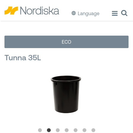
Language
ECO
ECO
Laga & Förvara mat
Tunna 35L
Äta & Dricka
Diska & Städa
Förvaring
Källsortering
Hinkar & Tunnor