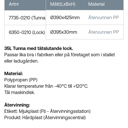
Artnr
Mått(LxBxH)
Material
Ø390x425mm
Återvunnen PP
7735-0210 (Tunna)
Ø395x30mm
Återvunnen PP
6350-0210 (Lock)
35L Tunna med tätslutande lock.
Passar lika bra i fabriken eller på företaget som i stallet
eller ladugården.
Material:
Polypropen (PP)
Klarar temperaturer från -40°C till +120°C.
Tål maskindisk.
Återvinning:
Etikett: Mjukplast (Fti - Återvinningsstation)
Produkt: Hårdplast (Återvinningscentral)