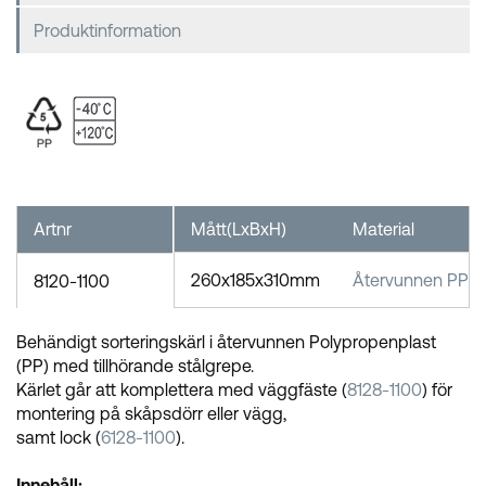
Produktinformation
Artnr
Mått(LxBxH)
Material
260x185x310mm
Återvunnen PP
8120-1100
Behändigt sorteringskärl i återvunnen Polypropenplast
(PP) med tillhörande stålgrepe.
Kärlet går att komplettera med väggfäste (
8128-1100
) för
montering på skåpsdörr eller vägg,
samt lock (
6128-1100
).
Innehåll: