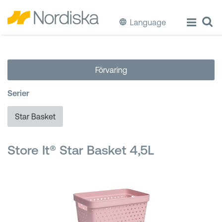
Language
ECO
Förvaring
Laga & Förvara mat
Serier
Äta & Dricka
Star Basket
Diska & Städa
Store It® Star Basket 4,5L
Förvaring
Källsortering
Hinkar & Tunnor