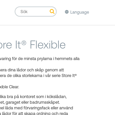
Language
re It® Flexible
aring för de minsta prylarna i hemmets alla
sera dina lådor och skåp genom att
ra de olika storlekarna i vår serie Store It®
e
xible Clear.
lika bra på kontoret som i kökslådan,
et, garaget eller badrumsskåpet.
 hel låda med förvaringsfack eller använd
 lådor för att skapa ordning och reda