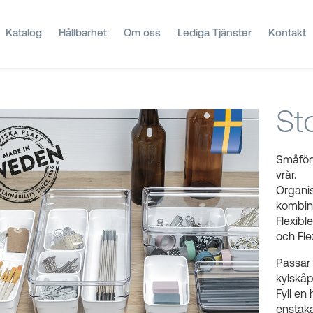
Katalog
Hållbarhet
Om oss
Lediga Tjänster
Kontakt
Sto
Småförv
vrår.
Organi
kombine
Flexibl
och Fle
Passar 
kylskåp
Fyll en
enstaka