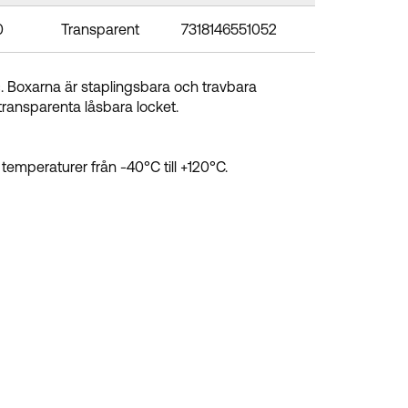
0
Transparent
7318146551052
c. Boxarna är staplingsbara och travbara
transparenta låsbara locket.
temperaturer från -40°C till +120°C.