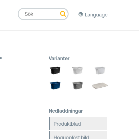
Language
L
Varianter
Nedladdningar
Produktblad
Högupplöst bild