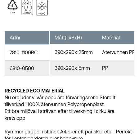
Artnr
Mått(LxBxH)
Material
390x290x125mm
Återvunnen PP
7810-1100RC
390x290x15mm
PP
6810-0500
RECYCLED ECO MATERIAL
Nu erbjuder vi vår populära förvaringsserie Store It
tillverkad i 100% återvunnen Polypropenplast.
Ett bra miljöval i strävan efter tillverkning i cirkulära
kretslopp
Rymmer papper i storlek A4 eller ett par skor etc - Perfekt
för kontor, garderob eller hobbyrum.