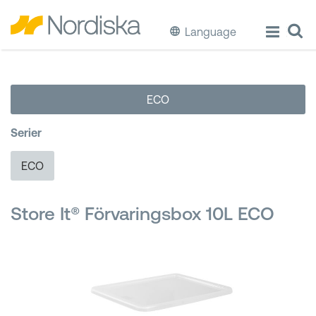
Language
ECO
ECO
Laga & Förvara mat
Serier
Äta & Dricka
ECO
Diska & Städa
Store It® Förvaringsbox 10L ECO
Förvaring
Källsortering
Hinkar & Tunnor