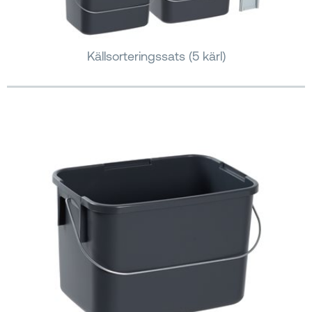
Källsorteringssats (5 kärl)