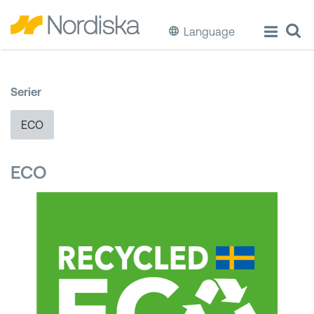
Language
ECO
Serier
Laga & Förvara mat
ECO
Äta & Dricka
ECO
Diska & Städa
Förvaring
Källsortering
Hinkar & Tunnor