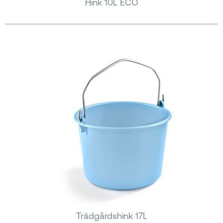
Hink 10L ECO
Trädgårdshink 17L