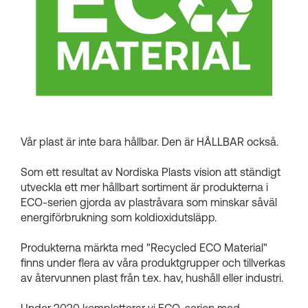
Kundkorgar
Vår plast är inte bara hållbar. Den är HÅLLBAR också.
Som ett resultat av Nordiska Plasts vision att ständigt
utveckla ett mer hållbart sortiment är produkterna i
ECO-serien gjorda av plastråvara som minskar såväl
energiförbrukning som koldioxidutsläpp.
Produkterna märkta med "Recycled ECO Material"
finns under flera av våra produktgrupper och tillverkas
av återvunnen plast från t.ex. hav, hushåll eller industri.
Under 2020 kompletterar vi ECO-serien med