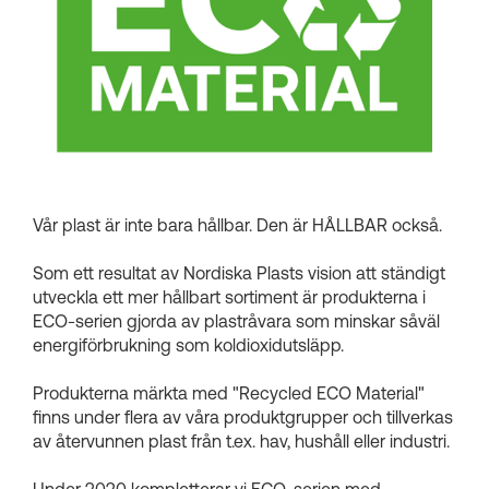
Kundkorgar
Vår plast är inte bara hållbar. Den är HÅLLBAR också.
Som ett resultat av Nordiska Plasts vision att ständigt
utveckla ett mer hållbart sortiment är produkterna i
ECO-serien gjorda av plastråvara som minskar såväl
energiförbrukning som koldioxidutsläpp.
Produkterna märkta med "Recycled ECO Material"
finns under flera av våra produktgrupper och tillverkas
av återvunnen plast från t.ex. hav, hushåll eller industri.
Under 2020 kompletterar vi ECO-serien med