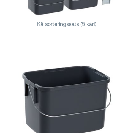
Källsorteringssats (5 kärl)