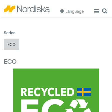
Language
ECO
Serier
Laga & Förvara mat
ECO
Äta & Dricka
ECO
Diska & Städa
Förvaring
Källsortering
Hinkar & Tunnor