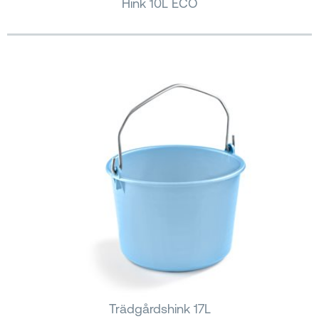
Hink 10L ECO
Trädgårdshink 17L