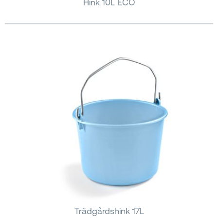
Hink 10L ECO
Trädgårdshink 17L