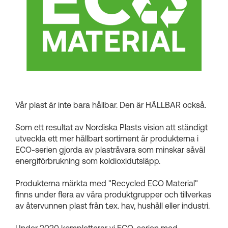
Kundkorgar
Vår plast är inte bara hållbar. Den är HÅLLBAR också.
Som ett resultat av Nordiska Plasts vision att ständigt
utveckla ett mer hållbart sortiment är produkterna i
ECO-serien gjorda av plastråvara som minskar såväl
energiförbrukning som koldioxidutsläpp.
Produkterna märkta med "Recycled ECO Material"
finns under flera av våra produktgrupper och tillverkas
av återvunnen plast från t.ex. hav, hushåll eller industri.
Under 2020 kompletterar vi ECO-serien med