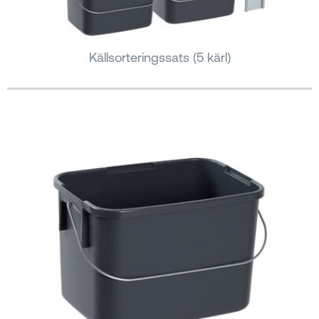
Källsorteringssats (5 kärl)