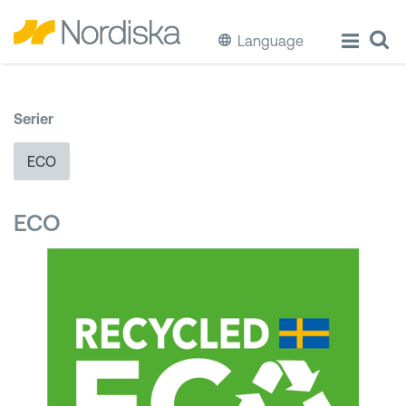
Language
ECO
Serier
Laga & Förvara mat
ECO
Äta & Dricka
ECO
Diska & Städa
Förvaring
Källsortering
Hinkar & Tunnor