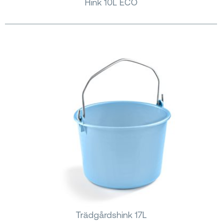
Hink 10L ECO
Trädgårdshink 17L