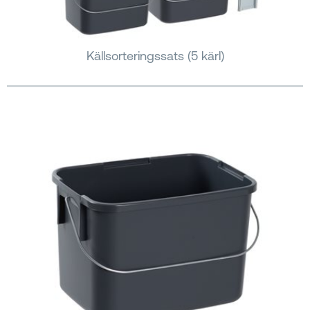
Källsorteringssats (5 kärl)