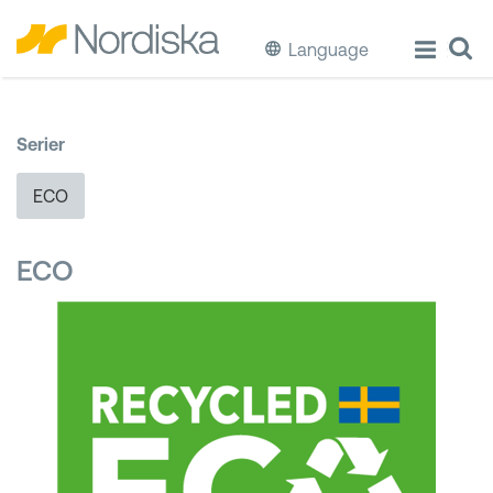
Language
ECO
Serier
Laga & Förvara mat
ECO
Äta & Dricka
ECO
Diska & Städa
Förvaring
Källsortering
Hinkar & Tunnor