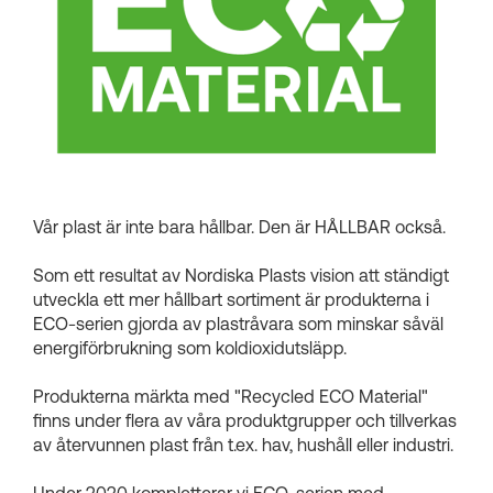
Kundkorgar
Vår plast är inte bara hållbar. Den är HÅLLBAR också.
Som ett resultat av Nordiska Plasts vision att ständigt
utveckla ett mer hållbart sortiment är produkterna i
ECO-serien gjorda av plastråvara som minskar såväl
energiförbrukning som koldioxidutsläpp.
Produkterna märkta med "Recycled ECO Material"
finns under flera av våra produktgrupper och tillverkas
av återvunnen plast från t.ex. hav, hushåll eller industri.
Under 2020 kompletterar vi ECO-serien med