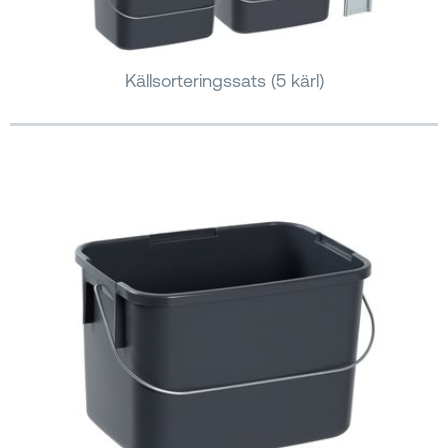
Källsorteringssats (5 kärl)