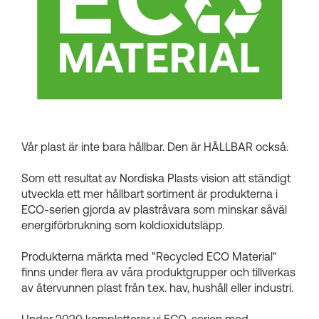
Kundkorgar
Vår plast är inte bara hållbar. Den är HÅLLBAR också.
Som ett resultat av Nordiska Plasts vision att ständigt
utveckla ett mer hållbart sortiment är produkterna i
ECO-serien gjorda av plastråvara som minskar såväl
energiförbrukning som koldioxidutsläpp.
Produkterna märkta med "Recycled ECO Material"
finns under flera av våra produktgrupper och tillverkas
av återvunnen plast från t.ex. hav, hushåll eller industri.
Under 2020 kompletterar vi ECO-serien med