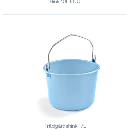
Hink 10L ECO
Trädgårdshink 17L