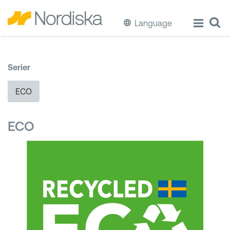
Language
ECO
Serier
Laga & Förvara mat
ECO
Äta & Dricka
ECO
Diska & Städa
Förvaring
Källsortering
Hinkar & Tunnor