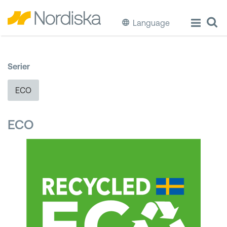
Language
ECO
Serier
Laga & Förvara mat
ECO
Äta & Dricka
ECO
Diska & Städa
Förvaring
Källsortering
Hinkar & Tunnor