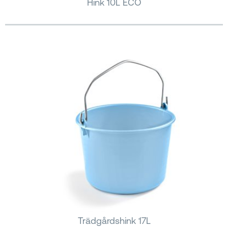
Hink 10L ECO
Trädgårdshink 17L