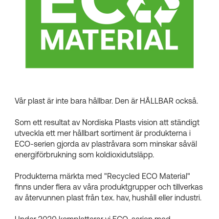
Kundkorgar
Vår plast är inte bara hållbar. Den är HÅLLBAR också.
Som ett resultat av Nordiska Plasts vision att ständigt
utveckla ett mer hållbart sortiment är produkterna i
ECO-serien gjorda av plastråvara som minskar såväl
energiförbrukning som koldioxidutsläpp.
Produkterna märkta med "Recycled ECO Material"
finns under flera av våra produktgrupper och tillverkas
av återvunnen plast från t.ex. hav, hushåll eller industri.
Under 2020 kompletterar vi ECO-serien med