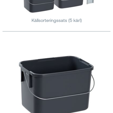
Källsorteringssats (5 kärl)