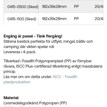
182x39x28mm
PP
20/48
0415-0500 (Sked)
182x39x28mm
PP
20/48
0415-1100 (Sked)
Engång är passé - Tänk flergång!
Stilrena bestick perfekta för utflykt, mingel, båtliv och
camping där vikten spelar roll.
Levereras i 4-pack
Tillverkad i Fossilfri Polypropenplast (PP) av förnybar
råvara, ISCC Plus-certifierad tillverkning enligt massbalans
princip.
Läs mer om om detta under:
ISCC - Fossilfri
plastproduktion
Material:
Livsmedelsgodkänd Polypropen (PP)