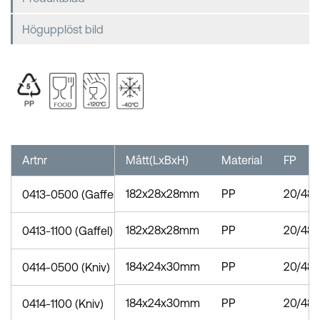
Högupplöst bild
Artnr
Mått(LxBxH)
Material
FP
182x28x28mm
PP
20/48
0413-0500 (Gaffel)
182x28x28mm
PP
20/48
0413-1100 (Gaffel)
184x24x30mm
PP
20/48
0414-0500 (Kniv)
184x24x30mm
PP
20/48
0414-1100 (Kniv)