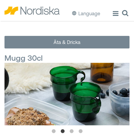
Language
ECO
Äta & Dricka
Laga & Förvara mat
Mugg 30cl
Äta & Dricka
Diska & Städa
Förvaring
Källsortering
Hinkar & Tunnor