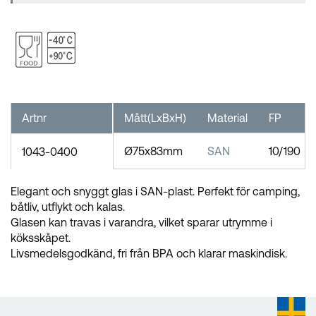
Artnr
Mått(LxBxH)
Material
FP
Ø75x83mm
SAN
10/190
1043-0400
Elegant och snyggt glas i SAN-plast. Perfekt för camping,
båtliv, utflykt och kalas.
Glasen kan travas i varandra, vilket sparar utrymme i
köksskåpet.
Livsmedelsgodkänd, fri från BPA och klarar maskindisk.