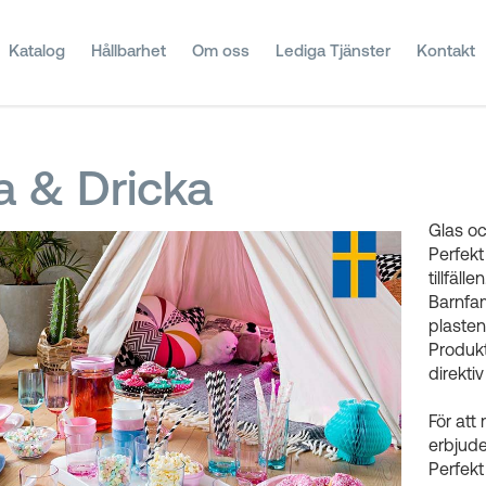
Katalog
Hållbarhet
Om oss
Lediga Tjänster
Kontakt
a & Dricka
Glas oc
Perfekt
tillfällen
Barnfam
plasten
Produkt
direkti
För at
erbjuder
Perfekt