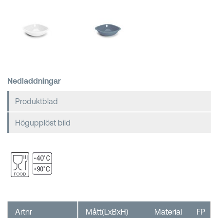
Kundkorgar
Nedladdningar
Produktblad
Högupplöst bild
Artnr
Mått(LxBxH)
Material
FP