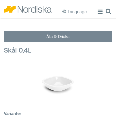
Language
ECO
Äta & Dricka
Laga & Förvara mat
Skål 0,4L
Äta & Dricka
Diska & Städa
Förvaring
Källsortering
Hinkar & Tunnor
Varianter