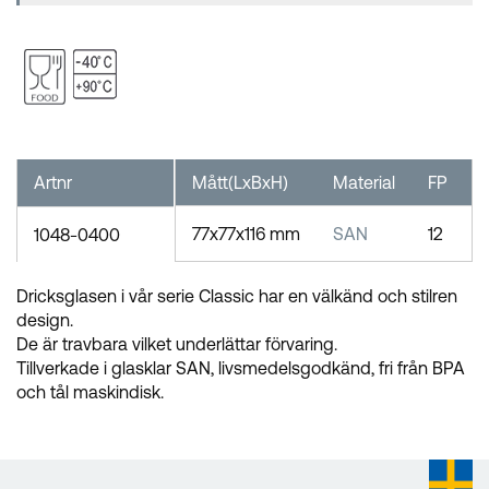
Artnr
Mått(LxBxH)
Material
FP
S
77x77x116 mm
SAN
12
1048-0400
Dricksglasen i vår serie Classic har en välkänd och stilren
design.
De är travbara vilket underlättar förvaring.
Tillverkade i glasklar SAN, livsmedelsgodkänd, fri från BPA
och tål maskindisk.