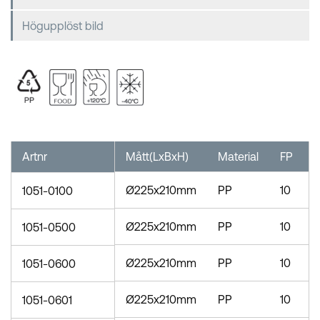
Högupplöst bild
Artnr
Mått(LxBxH)
Material
FP
S
Ø225x210mm
PP
10
1051-0100
Ø225x210mm
PP
10
1051-0500
Ø225x210mm
PP
10
1051-0600
Ø225x210mm
PP
10
1051-0601