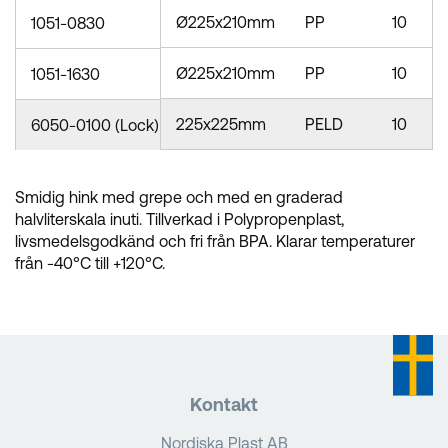
Ø225x210mm
PP
10
1051-0830
Ø225x210mm
PP
10
1051-1630
225x225mm
PELD
10
6050-0100 (Lock)
Smidig hink med grepe och med en graderad
halvliterskala inuti. Tillverkad i Polypropenplast,
livsmedelsgodkänd och fri från BPA. Klarar temperaturer
från -40°C till +120°C.
Kontakt
Nordiska Plast AB