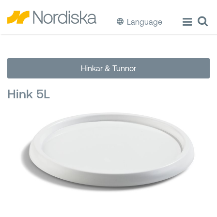
Language
ECO
Hinkar & Tunnor
Laga & Förvara mat
Hink 5L
Äta & Dricka
Diska & Städa
Förvaring
Källsortering
Hinkar & Tunnor