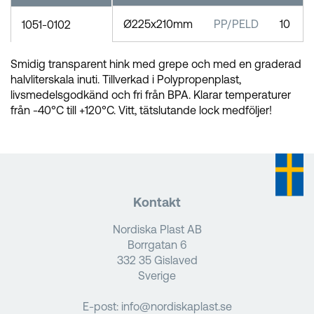
Ø225x210mm
PP/PELD
10
1051-0102
Smidig transparent hink med grepe och med en graderad
halvliterskala inuti. Tillverkad i Polypropenplast,
livsmedelsgodkänd och fri från BPA. Klarar temperaturer
från -40°C till +120°C. Vitt, tätslutande lock medföljer!
Kontakt
Nordiska Plast AB
Borrgatan 6
332 35 Gislaved
Sverige
E-post:
info@nordiskaplast.se