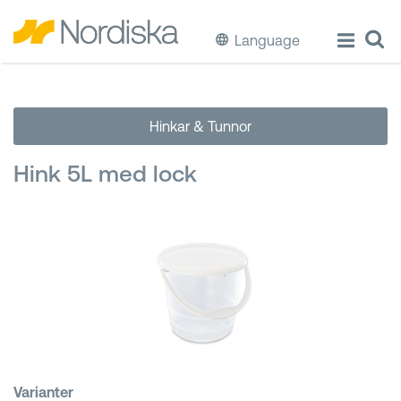
Language
ECO
Hinkar & Tunnor
Laga & Förvara mat
Hink 5L med lock
Äta & Dricka
Diska & Städa
Förvaring
Källsortering
Hinkar & Tunnor
Varianter