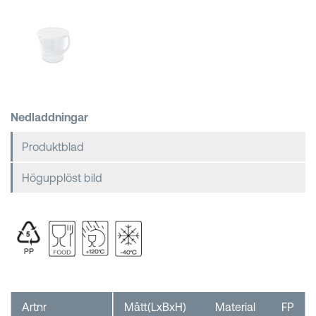
Kundkorgar
Nedladdningar
Produktblad
Högupplöst bild
Artnr
Mått(LxBxH)
Material
FP